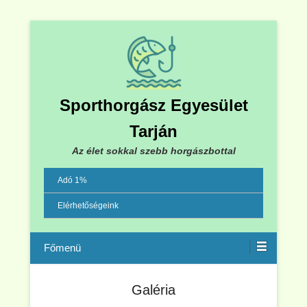
Sporthorgász Egyesület
Tarján
Az élet sokkal szebb horgászbottal
Adó 1%
Elérhetőségeink
Menu
Galéria