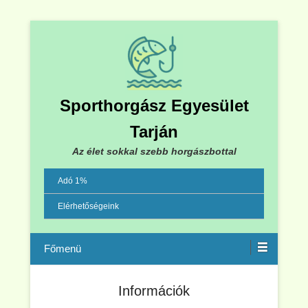
Sporthorgász Egyesület
Tarján
Az élet sokkal szebb horgászbottal
Adó 1%
Elérhetőségeink
Menu
Információk