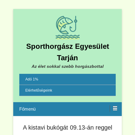
Sporthorgász Egyesület
Tarján
Az élet sokkal szebb horgászbottal
Adó 1%
Elérhetőségeink
Menu
A kistavi bukógát 09.13-án reggel