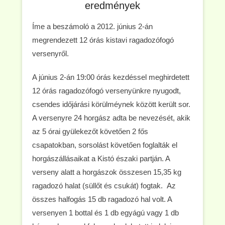
eredmények
Íme a beszámoló a 2012. június 2-án
megrendezett 12 órás kistavi ragadozófogó
versenyről.
A június 2-án 19:00 órás kezdéssel meghirdetett
12 órás ragadozófogó versenyünkre nyugodt,
csendes időjárási körülméynek között került sor.
A versenyre 24 horgász adta be nevezését, akik
az 5 órai gyülekezőt követően 2 fős
csapatokban, sorsolást követően foglalták el
horgászállásaikat a Kistó északi partján. A
verseny alatt a horgászok összesen 15,35 kg
ragadozó halat (süllőt és csukát) fogtak. Az
összes halfogás 15 db ragadozó hal volt. A
versenyen 1 bottal és 1 db egyágú vagy 1 db