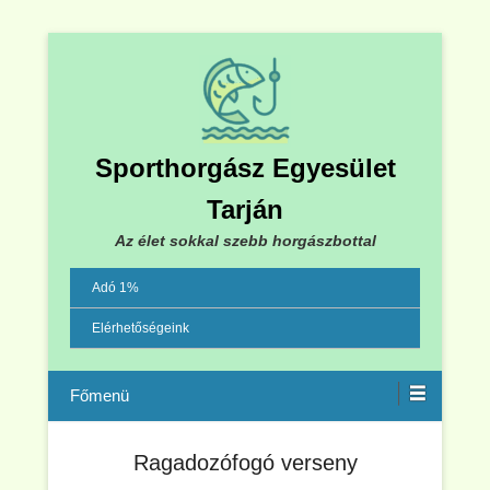
Sporthorgász Egyesület
Tarján
Az élet sokkal szebb horgászbottal
Adó 1%
Elérhetőségeink
Menu
Ragadozófogó verseny