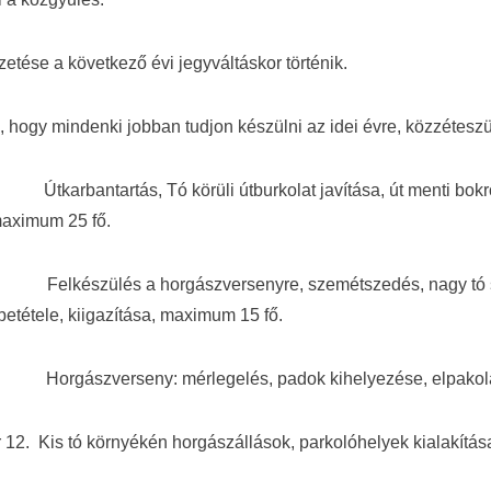
izetése a következő évi jegyváltáskor történik.
hogy mindenki jobban tudjon készülni az idei évre, közzéteszün
 Útkarbantartás, Tó körüli útburkolat javítása, út menti bokro
 maximum 25 fő.
5. Felkészülés a horgászversenyre, szemétszedés, nagy tó 
etétele, kiigazítása, maximum 15 fő.
Horgászverseny: mérlegelés, padok kihelyezése, elpakolás
 12. Kis tó környékén horgászállások, parkolóhelyek kialakít