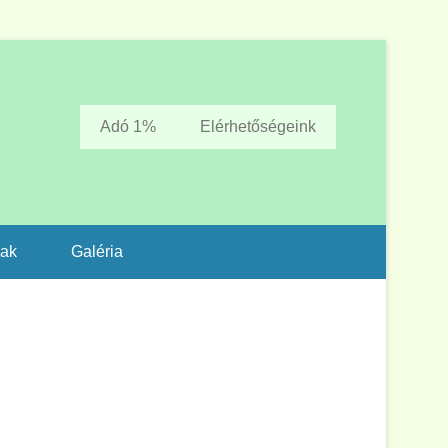
Adó 1%
Elérhetőségeink
zak
Galéria