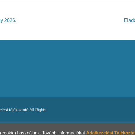
y 2026.
Elad
lési tájékoztató
All Rights
(cookie) használunk. További információkat
Adatkezelési Tájékozta