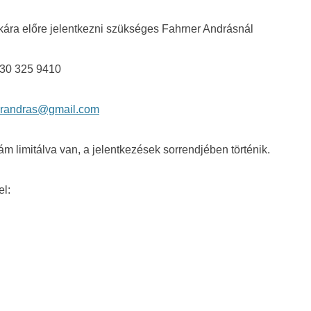
kára előre jelentkezni szükséges Fahrner Andrásnál
 30 325 9410
erandras@gmail.com
ám limitálva van, a jelentkezések sorrendjében történik.
el: