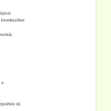
ójával
 következőket:
munkát.
 a
gváltási díj