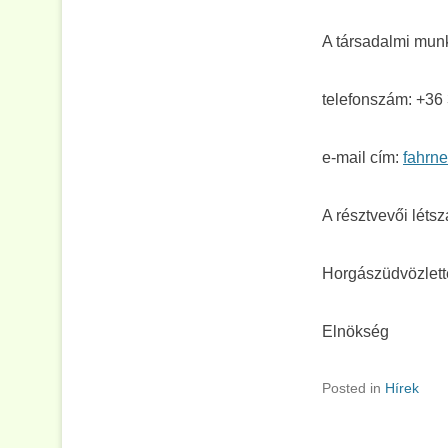
A társadalmi mun
telefonszám: +36
e-mail cím:
fahrn
A résztvevői létsz
Horgászüdvözlett
Elnökség
Posted in
Hírek