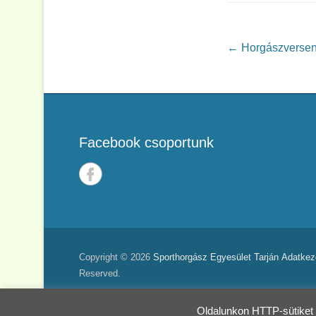
Post navigation
←
Horgászversen
Facebook csoportunk
Copyright © 2026
Sporthorgász Egyesület Tarján
Adatkeze
Reserved.
Oldalunkon HTTP-sütiket 