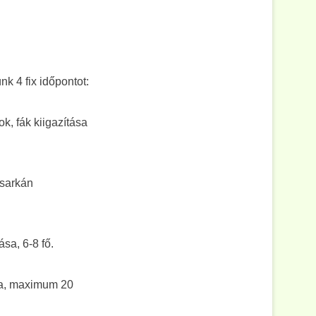
k 4 fix időpontot:
k, fák kiigazítása
sarkán
a, 6-8 fő.
ása, maximum 20