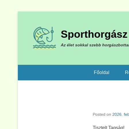
Sporthorgász 
Az élet sokkal szebb horgászbotta
Főoldal
R
Posted on
2026. fe
Tisztelt Tagság!