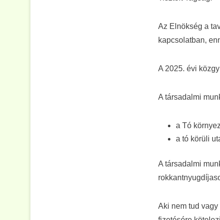
Az Elnökség a tav
kapcsolatban, enn
A 2025. évi közg
A társadalmi munk
a Tó környe
a tó körüli 
A társadalmi munk
rokkantnyugdíjas
Aki nem tud vagy 
fizetésére kötelez