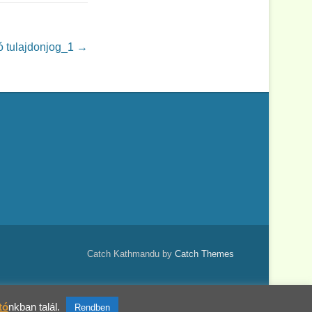
ó tulajdonjog_1
→
Catch Kathmandu by
Catch Themes
tó
nkban talál.
Rendben