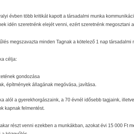
alyi évben több kritikát kapott a társadalmi munka kommunikáci
ek idén szeretnénk elejét venni, ezért szeretnénk megosztani a
yűlés megszavazta minden Tagnak a kötelező 1 nap társadalmi 
a célja:
zetének gondozása
utak, építmények állagának megóvása, javítása.
a alól a gyerekhorgászaink, a 70 évnél idősebb tagjaink, illetve
ok kapnak felmentést.
akar részt venni ezekben a munkákban, azokat évi 15 000 Ft me
i a közgyűlés.