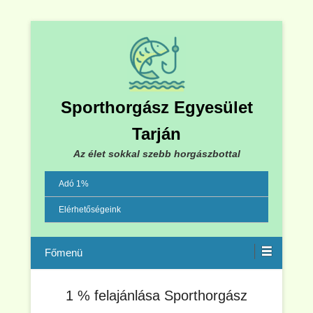
Sporthorgász Egyesület
Tarján
Az élet sokkal szebb horgászbottal
Adó 1%
Elérhetőségeink
Menu
1 % felajánlása Sporthorgász