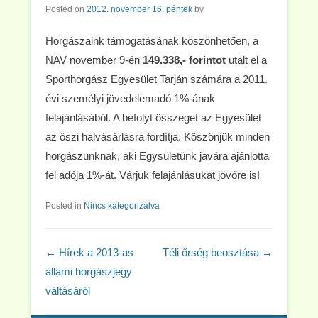
Posted on
2012. november 16. péntek
by
Horgászaink támogatásának köszönhetően, a
NAV november 9-én
149.338,- forintot
utalt el a
Sporthorgász Egyesület Tarján számára a 2011.
évi személyi jövedelemadó 1%-ának
felajánlásából. A befolyt összeget az Egyesület
az őszi halvásárlásra fordítja. Köszönjük minden
horgászunknak, aki Egysületünk javára ajánlotta
fel adója 1%-át. Várjuk felajánlásukat jövőre is!
Posted in
Nincs kategorizálva
Post navigation
←
Hírek a 2013-as
Téli őrség beosztása
→
állami horgászjegy
váltásáról