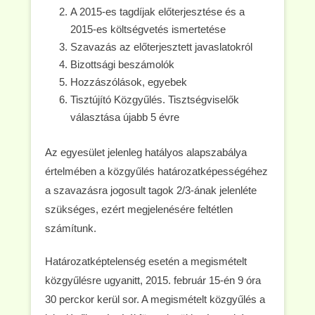
A 2015-es tagdíjak előterjesztése és a
2015-es költségvetés ismertetése
Szavazás az előterjesztett javaslatokról
Bizottsági beszámolók
Hozzászólások, egyebek
Tisztújító Közgyűlés. Tisztségviselők
választása újabb 5 évre
Az egyesület jelenleg hatályos alapszabálya
értelmében a közgyűlés határozatképességéhez
a szavazásra jogosult tagok 2/3-ának jelenléte
szükséges, ezért megjelenésére feltétlen
számítunk.
Határozatképtelenség esetén a megismételt
közgyűlésre ugyanitt, 2015. február 15-én 9 óra
30 perckor kerül sor. A megismételt közgyűlés a