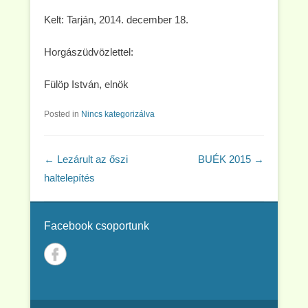
Kelt: Tarján, 2014. december 18.
Horgászüdvözlettel:
Fülöp István, elnök
Posted in
Nincs kategorizálva
Post navigation
←
Lezárult az őszi
BUÉK 2015
→
haltelepítés
Facebook csoportunk