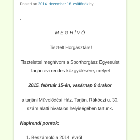
Posted on
2014. december 18. csütörtök
by
.
M E G H Í V Ó
Tisztelt Horgásztárs!
Tisztelettel meghívom a Sporthorgász Egyesület
Tarján évi rendes közgyűlésére, melyet
2015. február 15-én, vasárnap 9 órakor
a tarjáni Művelődési Ház, Tarján, Rákóczi u. 30.
szám alatti hivatalos helyiségében tartunk.
Napirendi pontok:
Beszámoló a 2014. évről