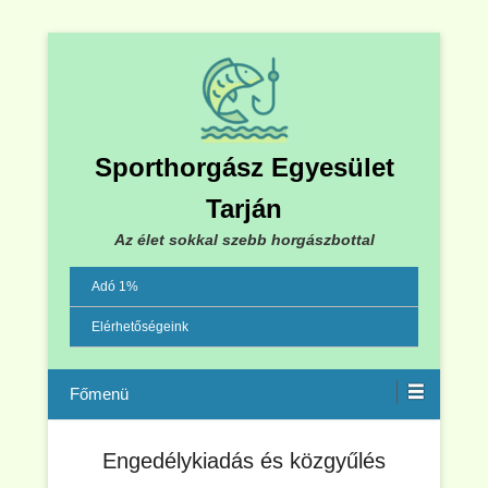
Sporthorgász Egyesület
Tarján
Az élet sokkal szebb horgászbottal
Adó 1%
Elérhetőségeink
Menu
Engedélykiadás és közgyűlés