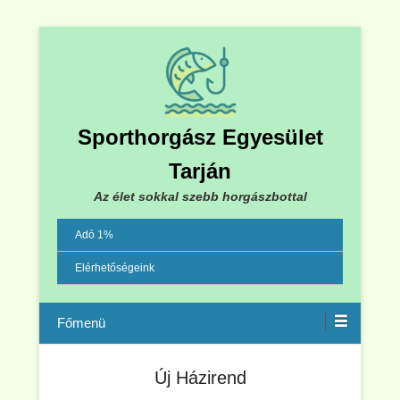
Sporthorgász Egyesület
Tarján
Az élet sokkal szebb horgászbottal
Adó 1%
Elérhetőségeink
Menu
Új Házirend