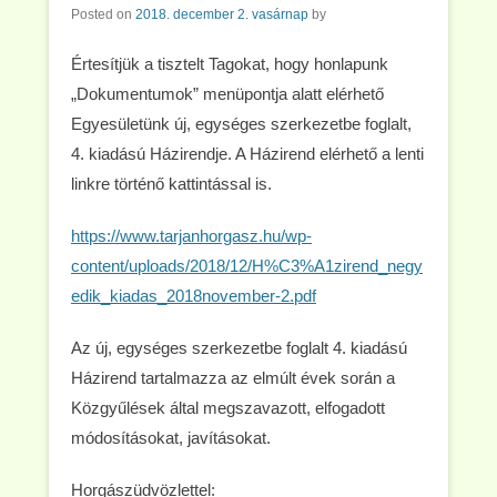
Posted on
2018. december 2. vasárnap
by
Értesítjük a tisztelt Tagokat, hogy honlapunk
„Dokumentumok” menüpontja alatt elérhető
Egyesületünk új, egységes szerkezetbe foglalt,
4. kiadású Házirendje. A Házirend elérhető a lenti
linkre történő kattintással is.
https://www.tarjanhorgasz.hu/wp-
content/uploads/2018/12/H%C3%A1zirend_negy
edik_kiadas_2018november-2.pdf
Az új, egységes szerkezetbe foglalt 4. kiadású
Házirend tartalmazza az elmúlt évek során a
Közgyűlések által megszavazott, elfogadott
módosításokat, javításokat.
Horgászüdvözlettel: