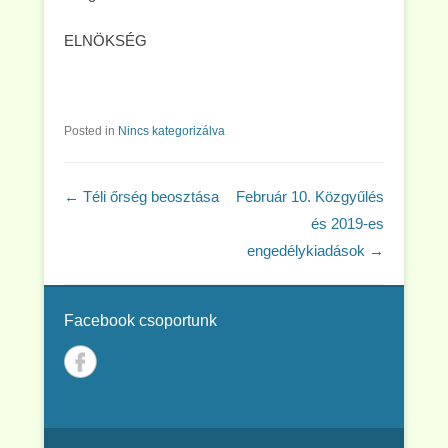
ELNÖKSÉG
Posted in
Nincs kategorizálva
Post navigation
←
Téli őrség beosztása
Február 10. Közgyűlés
és 2019-es
engedélykiadások
→
Facebook csoportunk