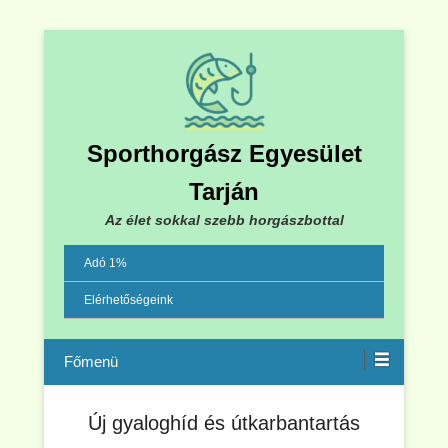
Sporthorgász Egyesület
Tarján
Az élet sokkal szebb horgászbottal
Adó 1%
Elérhetőségeink
Menu
Új gyaloghíd és útkarbantartás