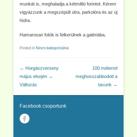
munkát is, meghaladja a kétmillió forintot. Kérem
vigyázzunk a megszépült útra, parkolóra és az új
hídra.
Hamarosan fotók is felkerülnek a galériába.
Posted in
Nincs kategorizálva
Post navigation
←
Horgászverseny
100 méterrel
május elsején →
meghosszabbodott a
Változás
tavunk
→
Facebook csoportunk