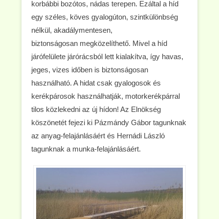
korbábbi bozótos, nádas terepen. Ezáltal a híd
egy széles, köves gyalogúton, szintkülönbség
nélkül, akadálymentesen,
biztonságosan megközelíthető. Mivel a híd
járófelülete járórácsból lett kialakítva, így havas,
jeges, vizes időben is biztonságosan
használható. A hidat csak gyalogosok és
kerékpárosok használhatják, motorkerékpárral
tilos közlekedni az új hídon! Az Elnökség
köszönetét fejezi ki Pázmándy Gábor tagunknak
az anyag-felajánlásáért és Hernádi László
tagunknak a munka-felajánlásáért.