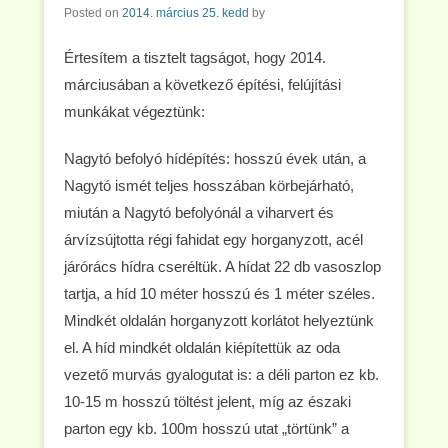
Posted on
2014. március 25. kedd
by
Értesítem a tisztelt tagságot, hogy 2014.
márciusában a következő építési, felújítási
munkákat végeztünk:
Nagytó befolyó hídépítés: hosszú évek után, a
Nagytó ismét teljes hosszában körbejárható,
miután a Nagytó befolyónál a viharvert és
árvízsújtotta régi fahidat egy horganyzott, acél
járórács hídra cseréltük. A hídat 22 db vasoszlop
tartja, a híd 10 méter hosszú és 1 méter széles.
Mindkét oldalán horganyzott korlátot helyeztünk
el. A híd mindkét oldalán kiépítettük az oda
vezető murvás gyalogutat is: a déli parton ez kb.
10-15 m hosszú töltést jelent, míg az északi
parton egy kb. 100m hosszú utat „törtünk” a