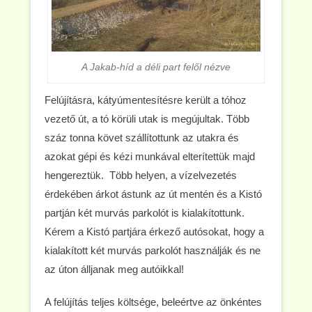
A Jakab-híd a déli part felől nézve
Felújításra, kátyúmentesítésre került a tóhoz
vezető út, a tó körüli utak is megújultak. Több
száz tonna követ szállítottunk az utakra és
azokat gépi és kézi munkával elterítettük majd
hengereztük. Több helyen, a vízelvezetés
érdekében árkot ástunk az út mentén és a Kistó
partján két murvás parkolót is kialakítottunk.
Kérem a Kistó partjára érkező autósokat, hogy a
kialakított két murvás parkolót használják és ne
az úton álljanak meg autóikkal!
A felújítás teljes költsége, beleértve az önkéntes