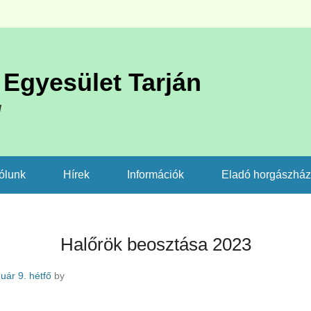
Egyesület Tarján
l
ólunk
Hírek
Információk
Eladó horgászhá
Halőrök beosztása 2023
uár 9. hétfő
by