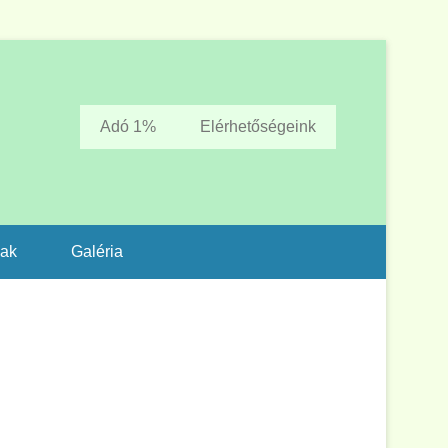
Adó 1%
Elérhetőségeink
zak
Galéria