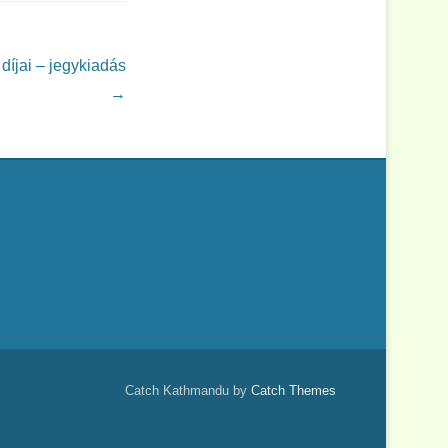
íjai – jegykiadás
→
Catch Kathmandu by
Catch Themes