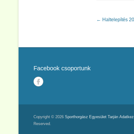
Post navigation
←
Haltelepítés 2
Facebook csoportunk
Copyright © 2026
Sporthorgász Egyesület Tarján
Adatkeze
Reserved.