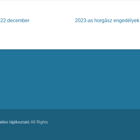
022 december
2023-as horgász engedélyek d
lési tájékoztató
All Rights