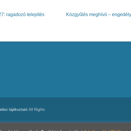
: ragadozó telepítés
Közgyűlés meghívó – engedély
lési tájékoztató
All Rights