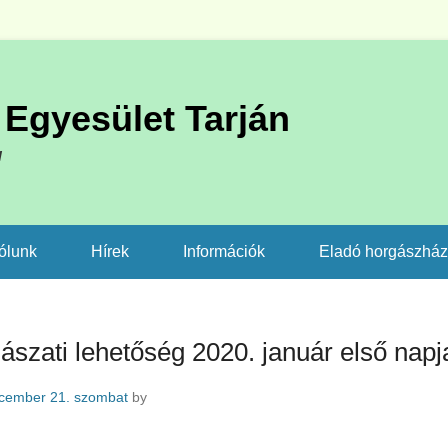
Egyesület Tarján
l
ólunk
Hírek
Információk
Eladó horgászhá
ászati lehetőség 2020. január első napj
cember 21. szombat
by