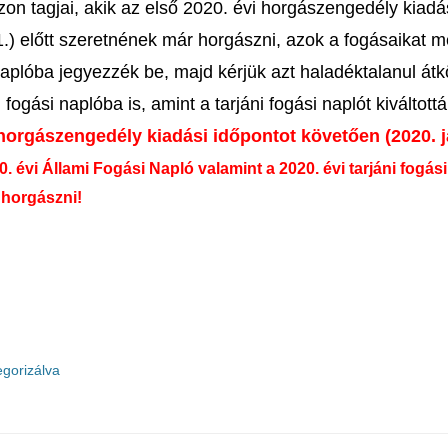
on tagjai, akik az első 2020. évi horgászengedély kiadá
1.) előtt szeretnének már horgászni, azok a fogásaikat m
aplóba jegyezzék be, majd kérjük azt haladéktalanul átk
i fogási naplóba is, amint a tarjáni fogási naplót kiváltott
 horgászengedély kiadási időpontot követően (2020. j
0. évi Állami Fogási Napló valamint a 2020. évi tarjáni fogás
 horgászni!
egorizálva