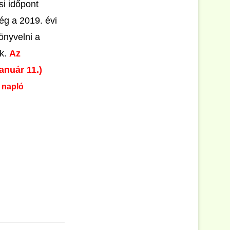
si időpont
ég a 2019. évi
önyvelni a
ák.
Az
anuár 11.)
i napló