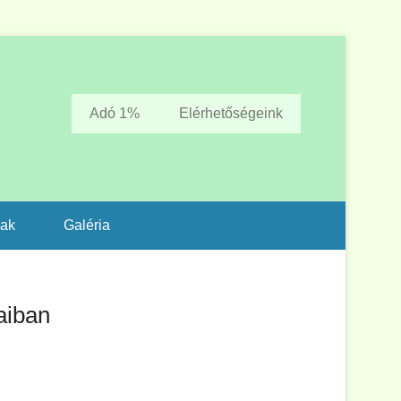
Adó 1%
Elérhetőségeink
zak
Galéria
aiban