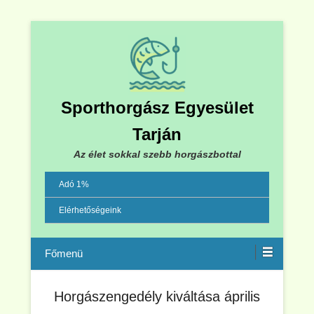
Sporthorgász Egyesület
Tarján
Az élet sokkal szebb horgászbottal
Adó 1%
Elérhetőségeink
Menu
Horgászengedély kiváltása április