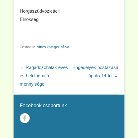
Horgászüdvözlettel:
Elnökség
Posted in
Nincs kategorizálva
Post navigation
←
Ragadozóhalak éves
Engedélyek postázása
és heti fogható
április 14-től
→
mennyisége
Facebook csoportunk