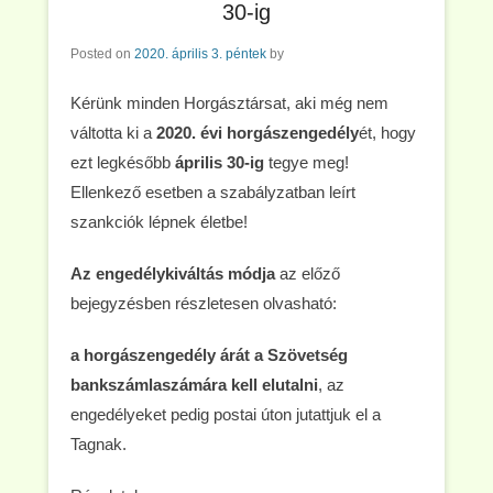
30-ig
Posted on
2020. április 3. péntek
by
Kérünk minden Horgásztársat, aki még nem
váltotta ki a
2020. évi horgászengedély
ét, hogy
ezt legkésőbb
április 30-ig
tegye meg!
Ellenkező esetben a szabályzatban leírt
szankciók lépnek életbe!
Az engedélykiváltás módja
az előző
bejegyzésben részletesen olvasható:
a horgászengedély árát a Szövetség
bankszámlaszámára kell elutalni
, az
engedélyeket pedig postai úton jutattjuk el a
Tagnak.