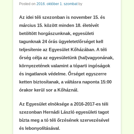
Posted on
2016. október 1. szombat
by
Az idei téli szezonban is november 15. és
március 15. között minden 18. életévét
betöltött horgászunknak, egyesületi
tagunknak 24 órás ügyeletet/őrséget kell
teljesítenie az Egyesület Kőházában. A téli
őrség célja az egyesületünk (hal)vagyonának,
környezetének valamint a tóparti ingóságok
és
ingatlanok védelme. Őrséget egyszerre
ketten biztosítanak, a váltásra naponta 15:00
órakor kerül sor a Kőháznál.
Az Egyesület elnöksége a 2016-2017-es téli
szezonban Hernádi László egyesületi tagot
bízta meg a tó téli őrzésének szervezésével
és lebonyolításával.