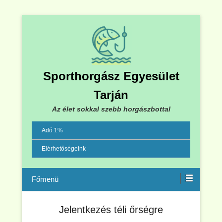
Sporthorgász Egyesület
Tarján
Az élet sokkal szebb horgászbottal
Adó 1%
Elérhetőségeink
Menu
Jelentkezés téli őrségre