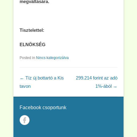
megváltására.
Tisztelettel:
ELNÖKSÉG
Posted in
Nincs kategorizálva
Post navigation
←
Tíz új bottartó a Kis
299.214 forint az adó
tavon
1%-ából
→
Facebook csoportunk