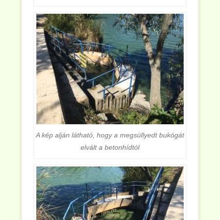
A kép alján látható, hogy a megsüllyedt bukógát
elvált a betonhídtól