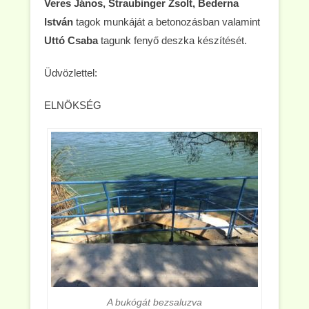
Veres János, Straubinger Zsolt, Bederna
István
tagok munkáját a betonozásban valamint
Uttó Csaba
tagunk fenyő deszka készítését.
Üdvözlettel:
ELNÖKSÉG
A bukógát bezsaluzva