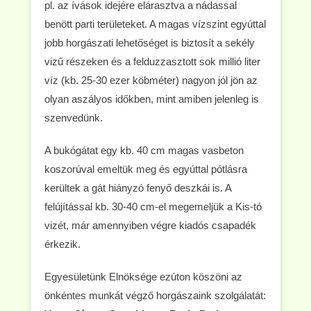
pl. az ívások idejére elárasztva a nádassal
benött parti területeket. A magas vízszint egyúttal
jobb horgászati lehetőséget is biztosít a sekély
vizű részeken és a felduzzasztott sok millió liter
víz (kb. 25-30 ezer köbméter) nagyon jól jön az
olyan aszályos időkben, mint amiben jelenleg is
szenvedünk.
A bukógátat egy kb. 40 cm magas vasbeton
koszorúval emeltük meg és egyúttal pótlásra
kerültek a gát hiányzó fenyő deszkái is. A
felújítással kb. 30-40 cm-el megemeljük a Kis-tó
vizét, már amennyiben végre kiadós csapadék
érkezik.
Egyesületünk Elnöksége ezúton köszöni az
önkéntes munkát végző horgászaink szolgálatát: