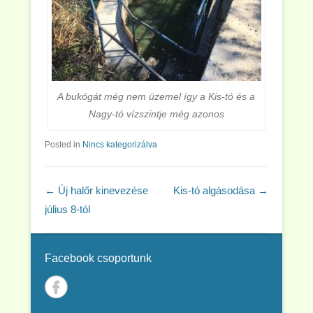
A bukógát még nem üzemel így a Kis-tó és a
Nagy-tó vízszintje még azonos
Posted in
Nincs kategorizálva
Post navigation
←
Új halőr kinevezése
Kis-tó algásodása
→
július 8-tól
Facebook csoportunk