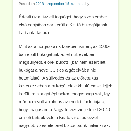
Posted on
2018. szeptember 15. szombat
by
Értesítjük a tisztelt tagságot, hogy szeptember
első napjaiban sor került a Kis-tó bukógátjának
karbantartására.
Mint az a horgászaink körében ismert, az 1996-
ban épült bukógátunk az elmúlt években
megsüllyedt, előre „bukott” (bár nem ezért lett
bukógát a neve……) és a gát elvált a híd
betonfalától. A süllyedés és az előrebukás
következtében a bukógát eleje kb. 40 cm-el lejjeb
került, mint a gát építsékori magassága volt, így
már nem volt alkalmas az eredeti funkciójára,
hogy magasan (a Nagy-tó vízszintje felett 30-40
cm-el) tartsuk vele a Kis-tó vizét és ezzel
nagyobb vizes életteret biztosítsunk halainknak,