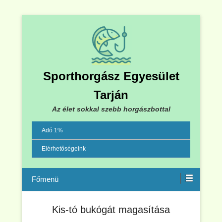
Sporthorgász Egyesület
Tarján
Az élet sokkal szebb horgászbottal
Adó 1%
Elérhetőségeink
Menu
Kis-tó bukógát magasítása