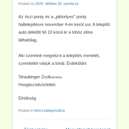
Posted on
2020. október 28. szerda
by
Az öszi ponty és a „pikkelyes” ponty
haltelepítésre november 4-én kerül sor. A telepítő
autó délelőtt fél 10 körül ér a tóhóz előre
láthatólag.
Aki szeretné megnézni a telepítés menetét,
szeretettel várjuk a tónál. Érdeklődni
Straubinger Zsolt
nál lehet.
Horgászüdvözlettel:
Elnökség
Posted in
Nincs kategorizálva