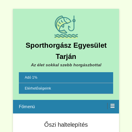
Sporthorgász Egyesület
Tarján
Az élet sokkal szebb horgászbottal
Adó 1%
Elérhetőségeink
Menu
Őszi haltelepítés