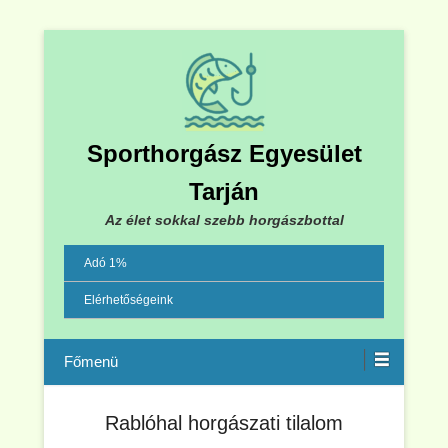
Sporthorgász Egyesület
Tarján
Az élet sokkal szebb horgászbottal
Adó 1%
Elérhetőségeink
Menu
Rablóhal horgászati tilalom