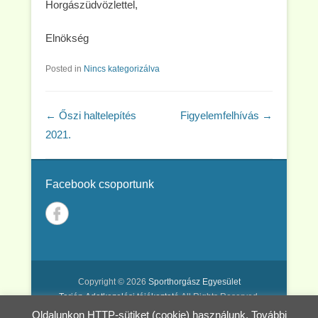
Horgászüdvözlettel,
Elnökség
Posted in
Nincs kategorizálva
Post navigation
←
Őszi haltelepítés
Figyelemfelhívás
→
2021.
Facebook csoportunk
Copyright © 2026
Sporthorgász Egyesület
Tarján
Adatkezelési tájékoztató
All Rights Reserved.
Oldalunkon HTTP-sütiket (cookie) használunk. További
Catch Kathmandu by
Catch Themes