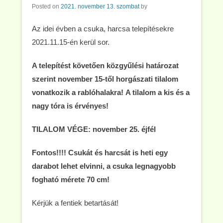
Posted on
2021. november 13. szombat
by
Az idei évben a csuka, harcsa telepítésekre
2021.11.15-én kerül sor.
A telepítést követően közgyűlési határozat
szerint november 15-től horgászati tilalom
vonatkozik a rablóhalakra!
A tilalom a kis és a
nagy tóra is érvényes!
TILALOM VÉGE:
november 25. éjfél
Fontos!!!! Csukát és harcsát is heti egy
darabot lehet elvinni, a csuka legnagyobb
fogható mérete 70 cm!
Kérjük a fentiek betartását!