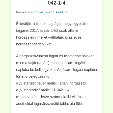
042-1-4
Posted on
2017. március 14. kedd
by
Értesítjük a tisztelt tagságot, hogy egyesületi
tagjaink 2017. január 1-től csak állami
horgászjegy mellet válthatják ki az éves
horgászengedélyüket.
A horgásztavunkon fogott és megtartott halakat
mind a saját (tarjáni) mind az állami fogási
naplóba be kell jegyezni. Az állami fogási naplóba
történő bejegyzéskor
a „vízterület neve” mellé: Tarjáni horgásztó
a „víztérkódja” mellé: 11-042-1-4
megnevezést illetve számot kell kell írni az
adott oldal fogásösszesítő táblázata fölé.