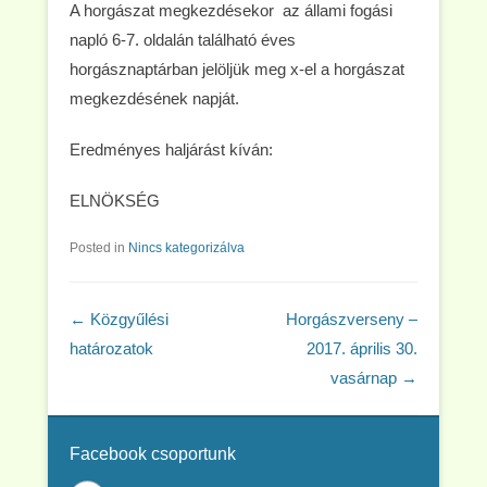
A horgászat megkezdésekor az állami fogási
napló 6-7. oldalán található éves
horgásznaptárban jelöljük meg x-el a horgászat
megkezdésének napját.
Eredményes haljárást kíván:
ELNÖKSÉG
Posted in
Nincs kategorizálva
Post navigation
←
Közgyűlési
Horgászverseny –
határozatok
2017. április 30.
vasárnap
→
Facebook csoportunk