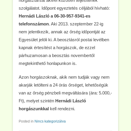
horgásztársat akivel közösen teljesítenek
szolgálatot. Időpont egyeztetés céljából hívható:
Hernádi László
a
06-30-957-9341
-es
telefonszámon
. Aki 2013. szeptember 22-ig
nem jelentkezik, annak az őrség időpontját az
Egyesület jelöli ki. A beosztásról postai levélben
kapnak értesítést a horgászok, de ezzel
párhuzamosan a beosztás novembertől
megtekinthető honlapunkon is.
Azon horgászoknak, akik nem tudják vagy nem
akarják letölteni a 24 órás őrséget, lehetőségük
van az őrség pénzbeli megváltására (ára: 5.000,-
Ft), melyet szintén
Hernádi László
horgászunkkal
kell rendezni.
Posted in
Nincs kategorizálva