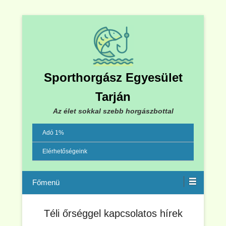
Sporthorgász Egyesület
Tarján
Az élet sokkal szebb horgászbottal
Adó 1%
Elérhetőségeink
Menu
Téli őrséggel kapcsolatos hírek