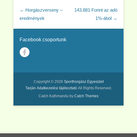
Post navigation
←
Horgászverseny –
143.881 Forint az adó
eredmények
1%-ából
→
Facebook csoportunk
Copyright © 2026
Sporthorgász Egyesület
Tarján
Adatkezelési tájékoztató
All Rights Reserved.
Catch Kathmandu by
Catch Themes