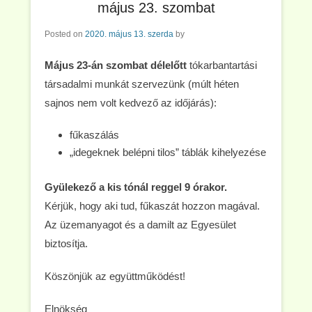
május 23. szombat
Posted on
2020. május 13. szerda
by
Május 23-án szombat délelőtt
tókarbantartási
társadalmi munkát szervezünk (múlt héten
sajnos nem volt kedvező az időjárás):
fűkaszálás
„idegeknek belépni tilos” táblák kihelyezése
Gyülekező a kis tónál reggel 9 órakor.
Kérjük, hogy aki tud, fűkaszát hozzon magával.
Az üzemanyagot és a damilt az Egyesület
biztosítja.
Köszönjük az együttműködést!
Elnökség