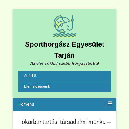
Sporthorgász Egyesület
Tarján
Az élet sokkal szebb horgászbottal
Adó 1%
Elérhetőségeink
Menu
Tókarbantartási társadalmi munka –