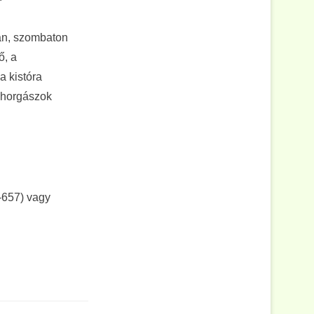
-án, szombaton
ő, a
a kistóra
t horgászok
-657) vagy