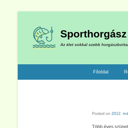
Sporthorgász 
Az élet sokkal szebb horgászbotta
Főoldal
R
Posted on
2012. má
Több éves szünet