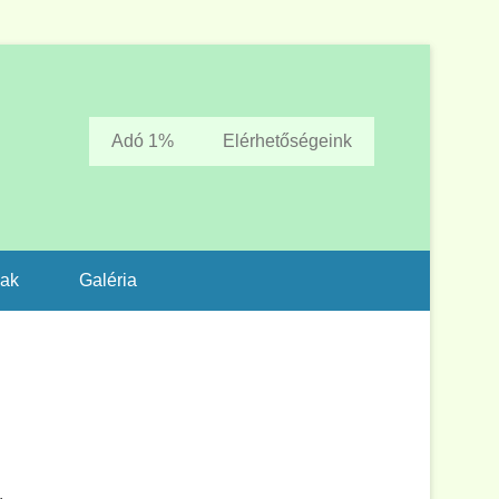
Adó 1%
Elérhetőségeink
zak
Galéria
.