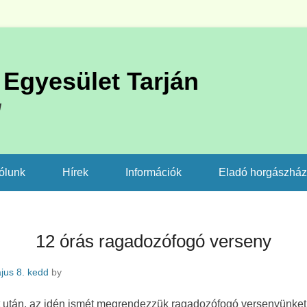
Egyesület Tarján
l
ólunk
Hírek
Információk
Eladó horgászhá
12 órás ragadozófogó verseny
jus 8. kedd
by
 után, az idén ismét megrendezzük ragadozófogó versenyünket