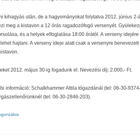
i kihagyás után, de a hagyományokat folytatva 2012. június 2
ezi meg a kistavon a 12 órás ragadozófogó versenyét. Gyülekez
solása, és a helyek elfoglalása 18:00 órától. A verseny idejére 
 lehet hajtani. A verseny ideje alatt csak a versenyre benevezet
istavon.
ket 2012. május 30-ig fogadunk el. Nevezési díj: 2.000,- Ft.
i információ: Schalkhammer Attila tógazdánál (tel: 06-30-9374
orgászellenőrünknél (tel: 06-30-2846-203).
egorizálva