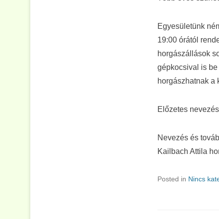
Egyesületünk ném
19:00 órától rend
horgászállások sor
gépkocsival is be
horgászhatnak a k
Előzetes nevezése
Nevezés és tovább
Kailbach Attila h
Posted in
Nincs kat