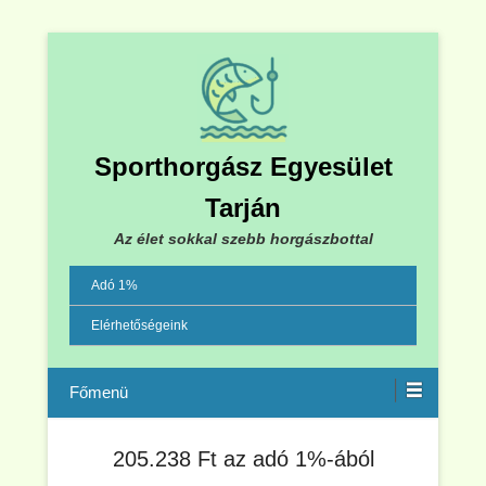
Sporthorgász Egyesület
Tarján
Az élet sokkal szebb horgászbottal
Adó 1%
Elérhetőségeink
Menu
205.238 Ft az adó 1%-ából