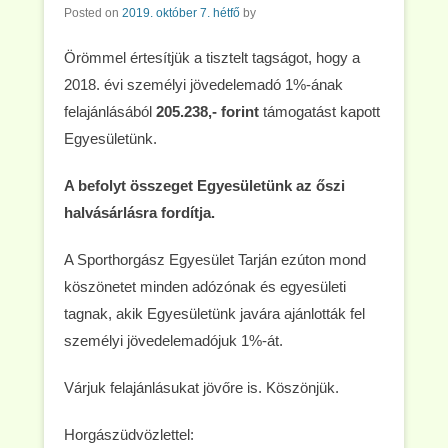
Posted on
2019. október 7. hétfő
by
Örömmel értesítjük a tisztelt tagságot, hogy a
2018. évi személyi jövedelemadó 1%-ának
felajánlásából
205.238,- forint
támogatást kapott
Egyesületünk.
A befolyt összeget Egyesületünk az őszi
halvásárlásra fordítja.
A Sporthorgász Egyesület Tarján ezúton mond
köszönetet minden adózónak és egyesületi
tagnak, akik Egyesületünk javára ajánlották fel
személyi jövedelemadójuk 1%-át.
Várjuk felajánlásukat jövőre is. Köszönjük.
Horgászüdvözlettel: