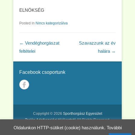
ELNÖKSÉG
Posted in
Nincs kategorizálva
Post navigation
←
Vendéghorgászat
Szavazzunk az év
feltételei
halára
→
Facebook csoportunk
Copyright © 2026
Sporthorgász Egyesület
Tarján
Adatkezelési tájékoztató
All Rights Reserved.
Oldalunkon HTTP-sütiket (cookie) használunk. További
Catch Kathmandu by
Catch Themes