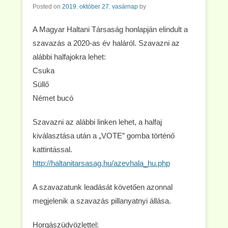
Posted on
2019. október 27. vasárnap
by
A Magyar Haltani Társaság honlapján elindult a
szavazás a 2020-as év haláról. Szavazni az
alábbi halfajokra lehet:
Csuka
Süllő
Német bucó
Szavazni az alábbi linken lehet, a halfaj
kiválasztása után a „VOTE” gomba történő
kattintással.
http://haltanitarsasag.hu/azevhala_hu.php
A szavazatunk leadását követően azonnal
megjelenik a szavazás pillanyatnyi állása.
Horgászüdvözlettel: