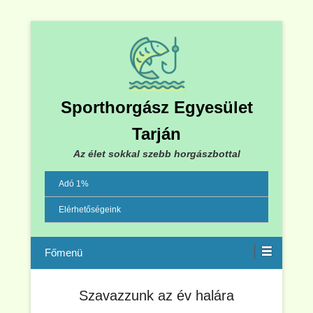
Sporthorgász Egyesület
Tarján
Az élet sokkal szebb horgászbottal
Adó 1%
Elérhetőségeink
Menu
Szavazzunk az év halára