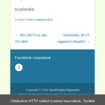
ELNÖKSÉG
Posted in
Nincs kategorizálva
Post navigation
←
205.238 Ft az adó
November 26-27:
1%-ából
ragadozó telepítés
→
Facebook csoportunk
Copyright © 2026
Sporthorgász Egyesület
Tarján
Adatkezelési tájékoztató
All Rights Reserved.
Oldalunkon HTTP-sütiket (cookie) használunk. További
Catch Kathmandu by
Catch Themes