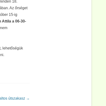
 minden 18.
zában. Az őrséget
tóber 15-ig
 Attila a 06-30-
g nem
t, lehetőségük
ni.
altos útszakasz
→