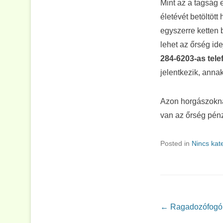
Mint az a tagság 
életévét betöltöt
egyszerre ketten b
lehet az őrség id
284-6203-as tel
jelentkezik, annak
Azon horgászoknak
van az őrség pénz
Posted in
Nincs kat
Post navigation
←
Ragadozófogó 