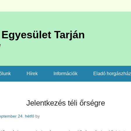
Egyesület Tarján
l
ólunk
Hírek
Információk
Eladó horgászhá
Jelentkezés téli őrségre
eptember 24. hétfő
by