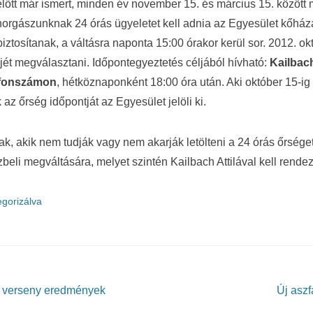
előtt már ismert, minden év november 15. és március 15. között
t horgászunknak 24 órás ügyeletet kell adnia az Egyesület kőhá
iztosítanak, a váltásra naponta 15:00 órakor kerül sor. 2012. ok
ejét megválasztani. Időpontegyeztetés céljából hívható:
Kailbach
efonszámon
, hétköznaponként 18:00 óra után. Aki október 15-i
 az őrség időpontját az Egyesület jelöli ki.
, akik nem tudják vagy nem akarják letölteni a 24 órás őrsége
beli megváltására, melyet szintén Kailbach Attilával kell rendez
egorizálva
verseny eredmények
Új aszf