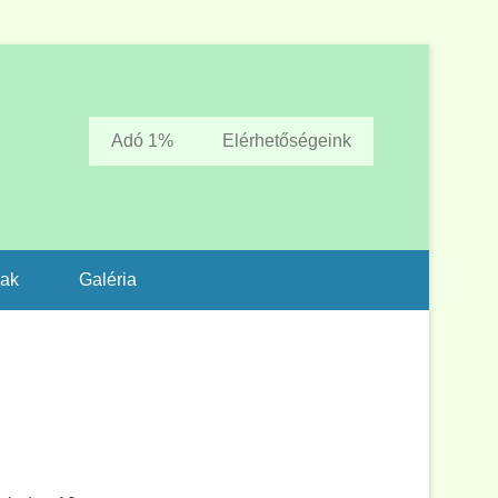
Adó 1%
Elérhetőségeink
zak
Galéria