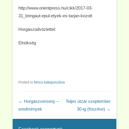
http://www.orientpress.hu/cikk/2017-03-
31_bringaut-epul-etyek-es-tarjan-kozott
Horgászüdvözlettel:
Elnökség
Posted in
Nincs kategorizálva
Post navigation
←
Horgászverseny –
Teljes útzár szeptember
eredmények
30-ig (frissítve)
→