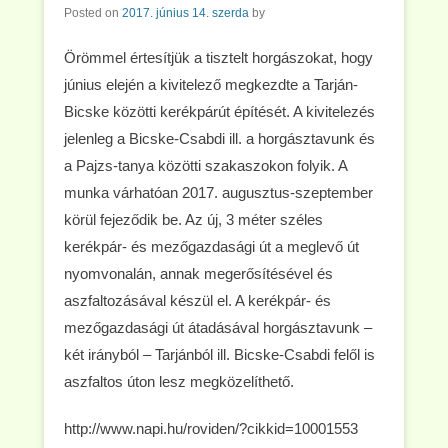
Posted on
2017. június 14. szerda
by
Örömmel értesítjük a tisztelt horgászokat, hogy
június elején a kivitelező megkezdte a Tarján-
Bicske közötti kerékpárút építését. A kivitelezés
jelenleg a Bicske-Csabdi ill. a horgásztavunk és
a Pajzs-tanya közötti szakaszokon folyik. A
munka várhatóan 2017. augusztus-szeptember
körül fejeződik be. Az új, 3 méter széles
kerékpár- és mezőgazdasági út a meglevő út
nyomvonalán, annak megerősítésével és
aszfaltozásával készül el. A kerékpár- és
mezőgazdasági út átadásával horgásztavunk –
két irányból – Tarjánból ill. Bicske-Csabdi felől is
aszfaltos úton lesz megközelíthető.
http://www.napi.hu/roviden/?cikkid=10001553