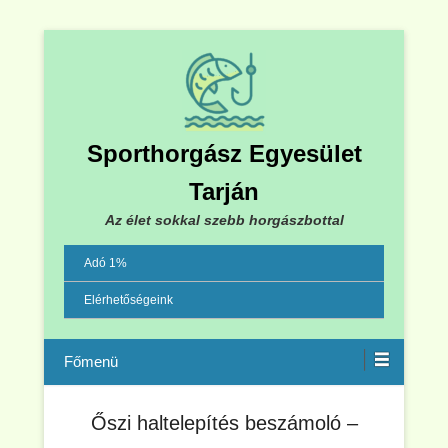
Sporthorgász Egyesület
Tarján
Az élet sokkal szebb horgászbottal
Adó 1%
Elérhetőségeink
Menu
Őszi haltelepítés beszámoló –