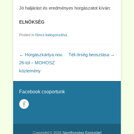
Jó haljárást és eredményes horgászatot kíván:
ELNÖKSÉG
Posted in
Nincs kategorizálva
Post navigation
←
Horgászkártya nov.
Téli őrség beosztása
→
26-tól – MOHOSZ
közlemény
Facebook csoportunk
Copyright © 2026
Sporthorgász Egyesület