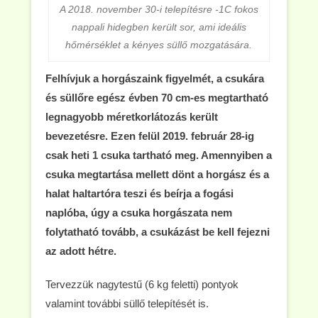
A 2018. november 30-i telepítésre -1C fokos
nappali hidegben került sor, ami ideális
hőmérséklet a kényes süllő mozgatására.
Felhívjuk a horgászaink figyelmét, a csukára
és süllőre egész évben 70 cm-es megtartható
legnagyobb méretkorlátozás került
bevezetésre. Ezen felül 2019. február 28-ig
csak heti 1 csuka tartható meg. Amennyiben a
csuka megtartása mellett dönt a horgász és a
halat haltartóra teszi és beírja a fogási
naplóba, úgy a csuka horgászata nem
folytatható tovább, a csukázást be kell fejezni
az adott hétre.
Tervezzük nagytestű (6 kg feletti) pontyok
valamint további süllő telepítését is.