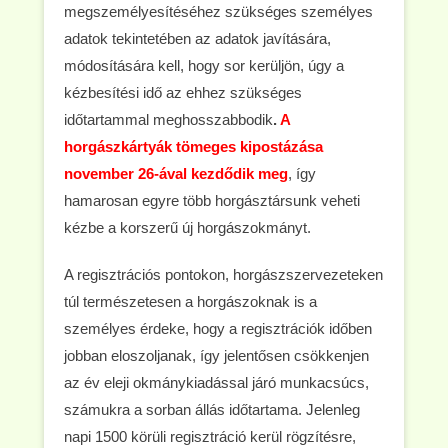
megszemélyesítéséhez szükséges személyes
adatok tekintetében az adatok javítására,
módosítására kell, hogy sor kerüljön, úgy a
kézbesítési idő az ehhez szükséges
időtartammal meghosszabbodik
.
A
horgászkártyák tömeges
kipostázása
november 26-ával kezdődik meg
, így
hamarosan egyre több horgásztársunk veheti
kézbe a korszerű új horgászokmányt.
A regisztrációs pontokon, horgászszervezeteken
túl természetesen a horgászoknak is a
személyes érdeke, hogy a regisztrációk időben
jobban eloszoljanak, így jelentősen csökkenjen
az év eleji okmánykiadással járó munkacsúcs,
számukra a sorban állás időtartama. Jelenleg
napi 1500 körüli regisztráció kerül rögzítésre,