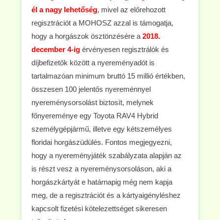
él a nagy lehetőség
, mivel az előrehozott
regisztrációt a MOHOSZ azzal is támogatja,
hogy a horgászok ösztönzésére a
2018.
december 4-ig
érvényesen regisztrálók és
díjbefizetők között a nyereményadót is
tartalmazóan minimum bruttó 15 millió értékben,
összesen 100 jelentős nyereménnyel
nyereménysorsolást biztosít, melynek
főnyereménye egy Toyota RAV4 Hybrid
személygépjármű, illetve egy kétszemélyes
floridai horgászüdülés. Fontos megjegyezni,
hogy a nyereményjáték szabályzata alapján az
is részt vesz a nyereménysorsoláson, aki a
horgászkártyát e határnapig még nem kapja
meg, de a regisztrációt és a kártyaigényléshez
kapcsolt fizetési kötelezettséget sikeresen