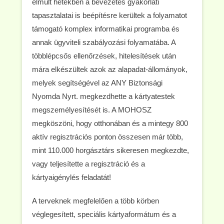
elmúlt hetekben a bevezetés gyakorlati
tapasztalatai is beépítésre kerültek a folyamatot
támogató komplex informatikai programba és
annak ügyviteli szabályozási folyamatába. A
többlépcsős ellenőrzések, hitelesítések után
mára elkészültek azok az alapadat-állományok,
melyek segítségével az ANY Biztonsági
Nyomda Nyrt. megkezdhette a kártyatestek
megszemélyesítését is. A MOHOSZ
megköszöni, hogy otthonában és a mintegy 800
aktív regisztrációs ponton összesen már több,
mint 110.000 horgásztárs sikeresen megkezdte,
vagy teljesítette a regisztráció és a
kártyaigénylés feladatát!
A terveknek megfelelően a több körben
véglegesített, speciális kártyaformátum és a