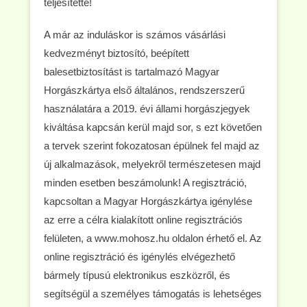
teljesítette!
A már az induláskor is számos vásárlási
kedvezményt biztosító, beépített
balesetbiztosítást is tartalmazó Magyar
Horgászkártya első általános, rendszerszerű
használatára a 2019. évi állami horgászjegyek
kiváltása kapcsán kerül majd sor, s ezt követően
a tervek szerint fokozatosan épülnek fel majd az
új alkalmazások, melyekről természetesen majd
minden esetben beszámolunk! A regisztráció,
kapcsoltan a Magyar Horgászkártya igénylése
az erre a célra kialakított online regisztrációs
felületen, a www.mohosz.hu oldalon érhető el. Az
online regisztráció és igénylés elvégezhető
bármely típusú elektronikus eszközről, és
segítségül a személyes támogatás is lehetséges