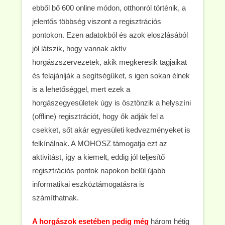
ebből bő 600 online módon, otthonról történik, a
jelentős többség viszont a regisztrációs
pontokon. Ezen adatokból és azok eloszlásából
jól látszik, hogy vannak aktív
horgászszervezetek, akik megkeresik tagjaikat
és felajánlják a segítségüket, s igen sokan élnek
is a lehetőséggel, mert ezek a
horgászegyesületek úgy is ösztönzik a helyszíni
(offline) regisztrációt, hogy ők adják fel a
csekket, sőt akár egyesületi kedvezményeket is
felkínálnak. A MOHOSZ támogatja ezt az
aktivitást, így a kiemelt, eddig jól teljesítő
regisztrációs pontok napokon belül újabb
informatikai eszköztámogatásra is
számíthatnak.
A horgászok esetében pedig még
három hétig