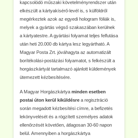
kapcsolódó műszaki követelményrendszer után
elkészült a kártyakísérő-levél is, s külföldről
megérkeztek azok az egyedi hologram fóliák is,
melyek a gyártás végső szakaszában kerülnek
a kártyatestre. A gyártási folyamat teljes felfutása
után heti 20.000 db kártya lesz legyártható. A
Magyar Posta Zrt. jóváhagyta az automatizált
borítékolási-postázási folyamatot, s felkészült a
horgászkártyát tartalmazó ajánlott küldemények
ütemezett kézbesítésére.
A Magyar Horgászkártya
minden esetben
postai úton kerül kiküldésre
a regisztráció
során megadott kézbesítési címre, a befizetés
lekönyvelését és a rögzített személyes adatok
ellenőrzését követően, átlagosan 30-60 napon
belül. Amennyiben a horgászkártya