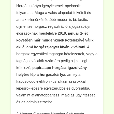
Horgászkártya igénylésének opcionális
folyamata. Maga a valós alapadat-felvételt és
annak ellenőrzését több módon is biztosító,
díjmentes horgász regisztráció a jogszabályi
előírásoknak megfelelve
2019. január 1-jét
követően már mindenkinek kötelezővé válik,
aki állami horgászjegyet kíván kiváltani.
A
horgász egyesületi tagságra kötelezettek, vagy a
tagságot vállalók számára pedig a jelenlegi
kötelező,
papíralapú horgász igazolvány
helyére lép a horgászkártya
, amely a
kapcsolódó elektronikus alkalmazásokkal
lépésről-lépésre egyszerűbbé és gyorsabbá,
valamint átláthatóbbá teszi majd az ügyintézést
és az adminisztrációt.
A Magyar Országos Horgász Szövetség