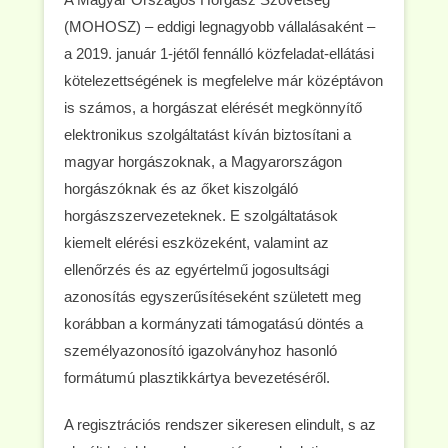
(MOHOSZ) – eddigi legnagyobb vállalásaként –
a 2019. január 1-jétől fennálló közfeladat-ellátási
kötelezettségének is megfelelve már középtávon
is számos, a horgászat elérését megkönnyítő
elektronikus szolgáltatást kíván biztosítani a
magyar horgászoknak, a Magyarországon
horgászóknak és az őket kiszolgáló
horgászszervezeteknek. E szolgáltatások
kiemelt elérési eszközeként, valamint az
ellenőrzés és az egyértelmű jogosultsági
azonosítás egyszerűsítéseként született meg
korábban a kormányzati támogatású döntés a
személyazonosító igazolványhoz hasonló
formátumú plasztikkártya bevezetéséről.
A regisztrációs rendszer sikeresen elindult, s az