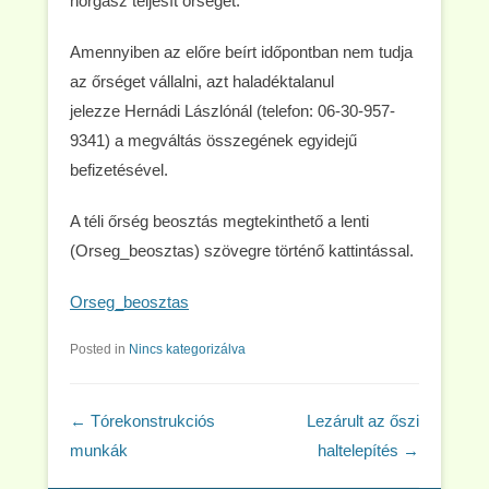
horgász teljesít őrséget.
Amennyiben az előre beírt időpontban nem tudja
az őrséget vállalni, azt haladéktalanul
jelezze Hernádi Lászlónál (telefon: 06-30-957-
9341) a megváltás összegének egyidejű
befizetésével.
A téli őrség beosztás megtekinthető a lenti
(Orseg_beosztas) szövegre történő kattintással.
Orseg_beosztas
Posted in
Nincs kategorizálva
Post navigation
←
Tórekonstrukciós
Lezárult az őszi
munkák
haltelepítés
→