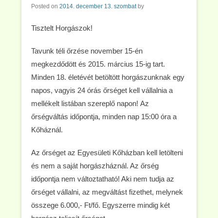
Posted on
2014. december 13. szombat
by
Tisztelt Horgászok!
Tavunk téli őrzése november 15-én
megkezdődött és 2015. március 15-ig tart.
Minden 18. életévét betöltött horgászunknak egy
napos, vagyis 24 órás őrséget kell vállalnia a
mellékelt listában szereplő napon! Az
őrségváltás időpontja, minden nap 15:00 óra a
Kőháznál.
Az őrséget az Egyesületi Kőházban kell letölteni
és nem a saját horgászháznál. Az őrség
időpontja nem változtatható! Aki nem tudja az
őrséget vállalni, az megváltást fizethet, melynek
összege 6.000,- Ft/fő. Egyszerre mindig két