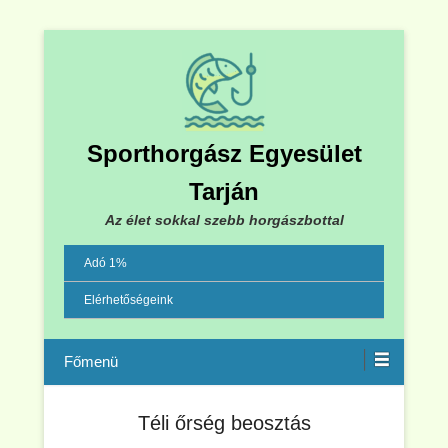
Sporthorgász Egyesület
Tarján
Az élet sokkal szebb horgászbottal
Adó 1%
Elérhetőségeink
Menu
Téli őrség beosztás