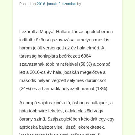
Posted on
2016. január 2. szombat
by
Lezárult a Magyar Haltani Társaság októberben
indított közönségszavazása, amelyen most is
három jelölt versengett az év hala címért. A
társaság honlapjára beérkezett 6364
szavazatnak több mint felével (58 %) a compó
lett a 2016-os év hala, jócskán megelőzve a
második helyen végzett selymes durbincsot
(24%) és a harmadik helyezett márnát (18%).
A compó sajátos kinézetű, őshonos halfajunk, a
háta többnyire feketés, oldala olajzöld vagy
óarany színű. Szájszegletében kétoldalt egy-egy
aprócska bajszot visel, úszói lekerekítettek.