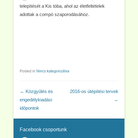
telepítését a Kis tóba, ahol az életfeltételek
adottak a compó szaporodásához.
Posted in
Nincs kategorizálva
Post navigation
←
Közgyűlés és
2016-os útépítési tervek
engedélykiadási
→
időpontok
Facebook csoportunk