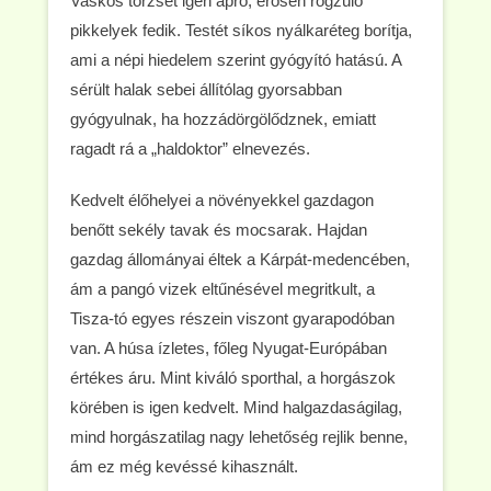
Vaskos törzsét igen apró, erősen rögzülő
pikkelyek fedik. Testét síkos nyálkaréteg borítja,
ami a népi hiedelem szerint gyógyító hatású. A
sérült halak sebei állítólag gyorsabban
gyógyulnak, ha hozzádörgölődznek, emiatt
ragadt rá a „haldoktor” elnevezés.
Kedvelt élőhelyei a növényekkel gazdagon
benőtt sekély tavak és mocsarak. Hajdan
gazdag állományai éltek a Kárpát-medencében,
ám a pangó vizek eltűnésével megritkult, a
Tisza-tó egyes részein viszont gyarapodóban
van. A húsa ízletes, főleg Nyugat-Európában
értékes áru. Mint kiváló sporthal, a horgászok
körében is igen kedvelt. Mind halgazdaságilag,
mind horgászatilag nagy lehetőség rejlik benne,
ám ez még kevéssé kihasznált.