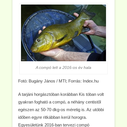
A compó lett a 2016-os év hala
Fotó: Bugány János / MTI; Forrás: Index.hu
A tarjáni horgásztóban korábban Kis tóban volt
gyakran fogható a compó, a néhány centistől
egészen az 50-70 dkg-os méretig is. Az utóbbi
időben egyre ritkábban kerül horogra.
Egyesületünk 2016-ban tervezi compó