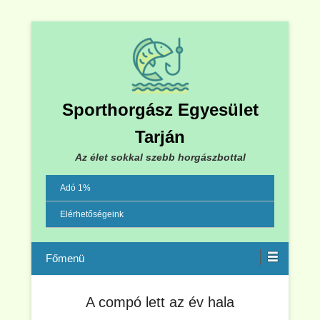
Sporthorgász Egyesület
Tarján
Az élet sokkal szebb horgászbottal
Adó 1%
Elérhetőségeink
Menu
A compó lett az év hala